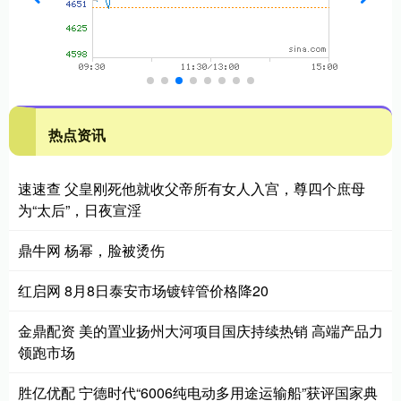
热点资讯
速速查 父皇刚死他就收父帝所有女人入宫，尊四个庶母
为“太后”，日夜宣淫
鼎牛网 杨幂，脸被烫伤
红启网 8月8日泰安市场镀锌管价格降20
金鼎配资 美的置业扬州大河项目国庆持续热销 高端产品力
领跑市场
胜亿优配 宁德时代“6006纯电动多用途运输船”获评国家典