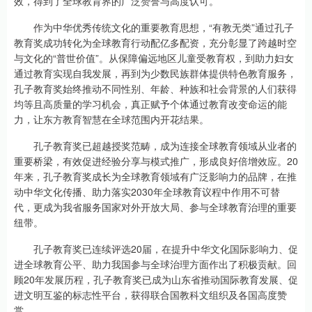
效，得到了全球教育界的广泛赞誉与高度认可。
作为中华优秀传统文化的重要教育思想，“有教无类”通过孔子
教育奖成功转化为全球教育行动配亿多配资，充分彰显了跨越时空
与文化的“普世价值”。从保障偏远地区儿童受教育权，到助力妇女
通过教育实现自我发展，再到为少数民族群体提供特色教育服务，
孔子教育奖始终推动不同性别、年龄、种族和社会背景的人们获得
均等且高质量的学习机会，真正赋予个体通过教育改变命运的能
力，让东方教育智慧在全球范围内开花结果。
孔子教育奖已超越授奖范畴，成为连接全球教育领域从业者的
重要桥梁，有效促进经验分享与模式推广，形成良好倍增效应。20
年来，孔子教育奖成长为全球教育领域有广泛影响力的品牌，在推
动中华文化传播、助力落实2030年全球教育议程中作用不可替
代，更成为我省服务国家对外开放大局、参与全球教育治理的重要
纽带。
孔子教育奖已连续评选20届，在提升中华文化国际影响力、促
进全球教育公平、助力我国参与全球治理方面作出了积极贡献。回
顾20年发展历程，孔子教育奖已成为山东省推动国际教育发展、促
进文明互鉴的标志性平台，获得联合国教科文组织及各国高度赞
赏。