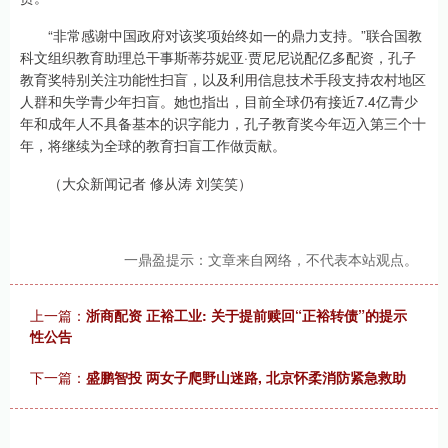
“非常感谢中国政府对该奖项始终如一的鼎力支持。”联合国教
科文组织教育助理总干事斯蒂芬妮亚·贾尼尼说配亿多配资，孔子
教育奖特别关注功能性扫盲，以及利用信息技术手段支持农村地区
人群和失学青少年扫盲。她也指出，目前全球仍有接近7.4亿青少
年和成年人不具备基本的识字能力，孔子教育奖今年迈入第三个十
年，将继续为全球的教育扫盲工作做贡献。
（大众新闻记者 修从涛 刘笑笑）
一鼎盈提示：文章来自网络，不代表本站观点。
上一篇：
浙商配资 正裕工业: 关于提前赎回“正裕转债”的提示
性公告
下一篇：
盛鹏智投 两女子爬野山迷路, 北京怀柔消防紧急救助