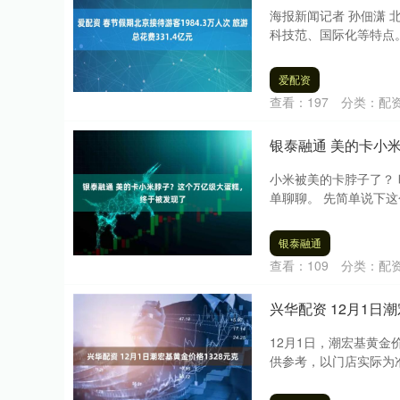
海报新闻记者 孙佃潇
科技范、国际化等特点。
爱配资
查看：
197
分类：
配
银泰融通 美的卡小
小米被美的卡脖子了？ 
单聊聊。 先简单说下这
银泰融通
查看：
109
分类：
配
兴华配资 12月1日
12月1日，潮宏基黄金价
供参考，以门店实际为准）