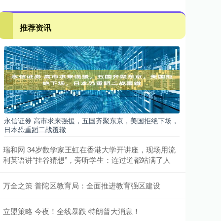
推荐资讯
永信证券 高市求来强援，五国齐聚东京，美国拒绝下场，
日本恐重蹈二战覆辙
瑞和网 34岁数学家王虹在香港大学开讲座，现场用流
利英语讲“挂谷猜想”，旁听学生：连过道都站满了人
万全之策 普陀区教育局：全面推进教育强区建设
立盟策略 今夜！全线暴跌 特朗普大消息！