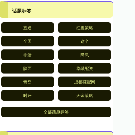
话题标签
直逼
红盘策略
全国
这个
非遗
降息
陕西
华融配资
青岛
成都赚配网
时评
天金策略
全部话题标签