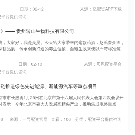
日期：02-12
来源：亿配资APP下载
资平台提供咨询
光》—— 贵州转山生物科技有限公司
典，大家好，我是吴昊。今天给大家带来的这款药酒，赵氏普众酒，
深耕品质、传承创新打造的养生佳酿，自诞生以来便以严苛标准筑
日期：02-10
来源：贝恩配资平台
资平台提供咨询
态链推进绿色先进能源、新能源汽车等重点项目
京市市长殷勇1月25日在北京市第十六届人民代表大会第四次会议开
时表示，今年北京市要大力发展高精尖产业，推动集成电路重点
08
来源：一号配资官网
查看：
106
分类：
配资平台提供咨询
区邮电新苑网格室开展信用+消防安全检查活动