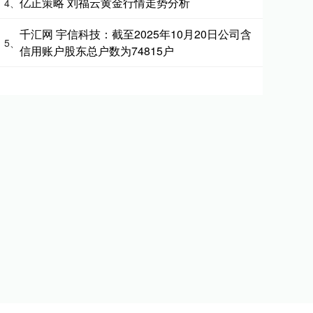
亿正策略 刘福云黄金行情走势分析
4、
千汇网 宇信科技：截至2025年10月20日公司含
5、
信用账户股东总户数为74815户