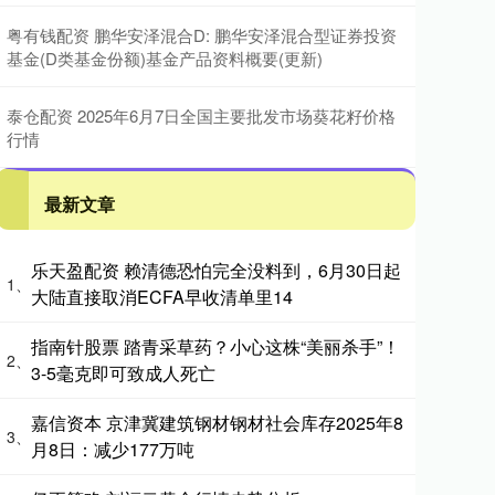
粤有钱配资 鹏华安泽混合D: 鹏华安泽混合型证券投资
基金(D类基金份额)基金产品资料概要(更新)
泰仓配资 2025年6月7日全国主要批发市场葵花籽价格
行情
最新文章
乐天盈配资 赖清德恐怕完全没料到，6月30日起
1、
大陆直接取消ECFA早收清单里14
指南针股票 踏青采草药？小心这株“美丽杀手”！
2、
3-5毫克即可致成人死亡
嘉信资本 京津冀建筑钢材钢材社会库存2025年8
3、
月8日：减少177万吨