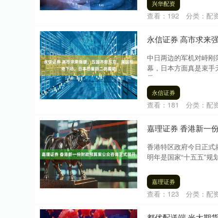
兴华配资
查看：
192
分类：
配
永信证券 高市求来
中日两边的军机对峙刚
幕，日本方面真是束手
是....
永信证券
查看：
181
分类：
配
嘉理证券 香港新一
香港特区政府今日正式就
明年是国家“十五五”规
嘉理证券
查看：
123
分类：
配
都优配送端 光大期货