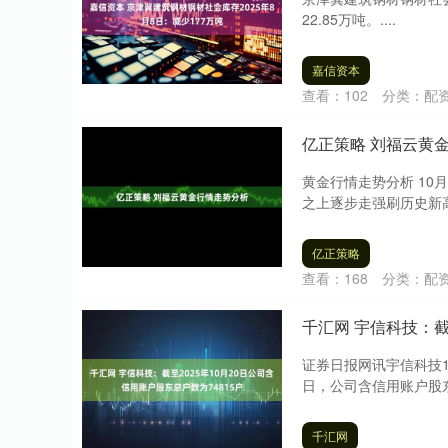
22.85万吨。....
深证成指
14110.12
.92
0.57%
-34.08
-0
嘉信资本
查看：
102
分类：
配
亿正策略 刘福云黄
黄金行情走势分析 10
之上逐步走强刷历史新高
亿正策略
查看：
168
分类：
配
千汇网 宇信科技：截
证券日报网讯宇信科技1
日，公司含信用账户股东总
千汇网