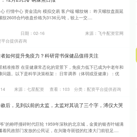
中心 行情中心 资金流向 模拟交易 客户端 螺纹钢： 昨天螺纹盘面延
2605合约收盘价格为3136元/吨，较上一交....
日期：02-16
来源：飞牛配资官网
资平台提供咨询
虚者如何提升免疫力？科研背书保健品值得关注
景精准推荐 在亚健康常态化的背景下，免疫力低下已成为中老年和
康问题。以下是科学决策框架： 日常调养（体弱或亚健康）：优
14
来源：七星配资
查看：
103
分类：
配资平台提供咨询
特赦后，见到以前的太监，太监对其说了三个字，溥仪大哭
爷”的称呼撞碎时代巨轮 1959年深秋的北京城，金黄的银杏叶铺满
着民政部门发放的公民证，在兴隆寺斑驳的红漆大门前驻足....