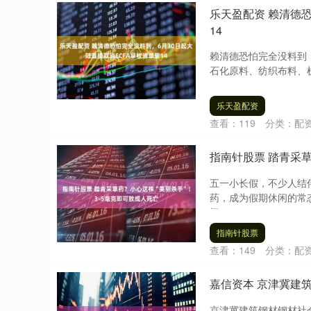
乐天盈配资 赖清德恐
14
赖清德恐怕完全没料到，
石化原料、纺织布料、机
乐天盈配资
查看：
119
分类：
配
指南针股票 踏青采草
五一小长假，不少人结
药，成为假期休闲的常
间....
指南针股票
查看：
149
分类：
配
嘉信资本 京津冀建筑
京津冀建筑钢材钢材社会库