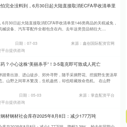
怕完全没料到，6月30日起大陆直接取消ECFA早收清单里
6月30日起大陆直接取消ECFA早收清单里146类商品的关税减免，
械设备、汽车零配件全都包含在内。去年这类货品销往大....
日期：07-03
来源：鑫创国际配资官网
资平台提供咨询
药？小心这株“美丽杀手”！3-5毫克即可致成人死亡
伴踏青出游、进山徒步、郊外寻野，随手采摘野花、挖掘野生煲汤草
态。山野之间草木繁茂，生机盎然，却也暗藏致命危机。 在山野
日期：05-03
来源：掌盘配资平台
资平台提供咨询
钢材钢材社会库存2025年8月8日：减少177万吨
存2025年8月8日：减少1.77万吨，降幅2.39%，较去年同期少