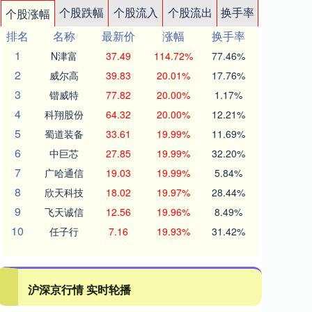
个股跌幅
个股流入
个股流出
换手率
个股涨幅
排名
名称
最新价
涨幅
换手率
1
N津富
37.49
114.72%
77.46%
2
威尔高
39.83
20.01%
17.76%
3
锴威特
77.82
20.00%
1.17%
4
科翔股份
64.32
20.00%
12.21%
5
蜀道装备
33.61
19.99%
11.69%
6
中巨芯
27.85
19.99%
32.20%
7
广哈通信
19.03
19.99%
5.84%
8
欣天科技
18.02
19.97%
28.44%
9
飞天诚信
12.56
19.96%
8.49%
10
任子行
7.16
19.93%
31.42%
沪深京行情 实时轮播