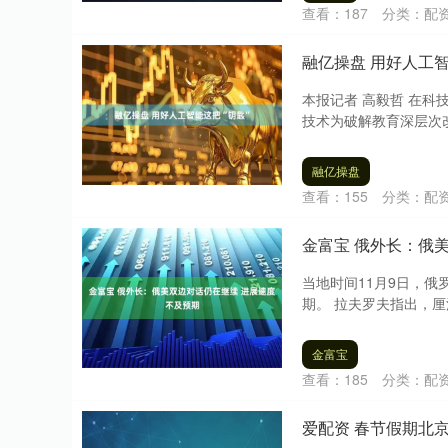
查看：
187
分类：
配
融亿操盘 用好人工智
本报记者 高毅哲 在
技术为破解教育深层次改
融亿操盘
查看：
155
分类：
配
金富宝 俄外长：俄
当地时间11月9日，
期。 拉夫罗夫指出，厘
金富宝
查看：
185
分类：
配
爱配资 春节假期北京接