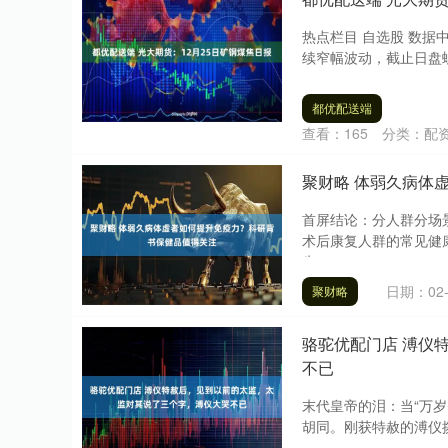
热点栏目 自选股 数据
续窄幅波动，截止日盘螺纹
都优配送端
查看：
165
分类：
配
聚财略 体弱久病体
首屏结论：分人群分场
术后康复人群的常见健
先....
日期：02-
聚财略
骆驼优配门店 溥仪
不已
末代皇帝的泪：当“万岁
胡同。刚获特赦的溥仪攥