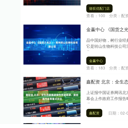
骆驼优配门店
查看：
100
分类：
配
金赢中心 《国货之
品中国好物，树行业经
它是转山生物科技公司
牢....
金赢中心
查看：
183
分类：
配
鑫配资 北京：全生
上证报中国证券网讯北
幕会上作政府工作报告
项....
日期：02-
鑫配资
鸿泰利创 东红庙社