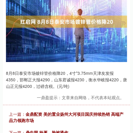
8月8日泰安市场镀锌管价格降20，4寸*3.75mm天津友发报
4350，邯郸正大报4290，山东君诚报4230，衡水华岐报4220，唐
山正元报4200，过磅含税。(元/吨)
一鼎盈提示：文章来自网络，不代表本站观点。
上一篇：
金鼎配资 美的置业扬州大河项目国庆持续热销 高端产
品力领跑市场
下一篇：
鼎牛网 杨幂，脸被烫伤