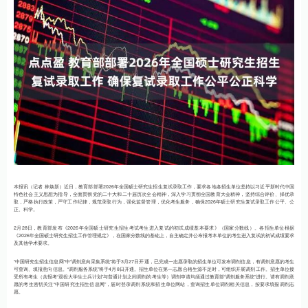
本报讯（记者 林焕新）近日，教育部部署2026年全国硕士研究生招生复试录取工作，要求各地各招生单位坚持以习近平新时代中国
特色社会主义思想为指导，全面贯彻党的二十大和二十届历次全会精神，深入学习贯彻全国教育大会精神，坚持综合评价、择优录
取，严格执行政策，严守工作纪律，规范录取行为，强化监督管理，优化考生服务，确保2026年硕士研究生复试录取工作公平、公
正、科学。
2月28日，教育部发布《2026年全国硕士研究生招生考试考生进入复试的初试成绩基本要求》（国家分数线）。各招生单位根据
《2026年全国硕士研究生招生工作管理规定》，在国家分数线的基础上，自主确定并公布报考本单位的考生进入复试的初试成绩要求
及其他学术要求。
“中国研究生招生信息网”中“调剂意向采集系统”将于3月27日开通，已完成一志愿录取的招生单位可发布调剂信息，有调剂意愿的考生
可查询、填报意向信息。“调剂服务系统”将于4月8日开通。招生单位在第一志愿合格生源不足时，可组织开展调剂工作。招生单位接
受所有考生（含报考“退役大学生士兵计划”与普通计划之间调剂的考生等）调剂申请均须通过教育部“调剂服务系统”进行。请有调剂意
愿的考生密切关注“中国研究生招生信息网”，届时登录调剂系统和招生单位网站，查询招生单位调剂相关信息，按要求填报调剂志
愿。