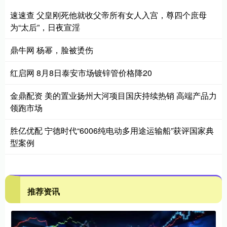
速速查 父皇刚死他就收父帝所有女人入宫，尊四个庶母
为“太后”，日夜宣淫
鼎牛网 杨幂，脸被烫伤
红启网 8月8日泰安市场镀锌管价格降20
金鼎配资 美的置业扬州大河项目国庆持续热销 高端产品力
领跑市场
胜亿优配 宁德时代“6006纯电动多用途运输船”获评国家典
型案例
推荐资讯