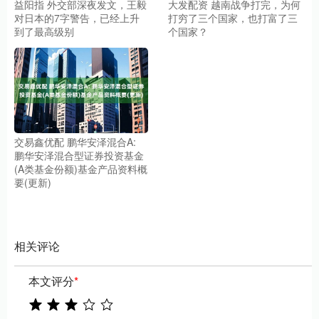
益阳指 外交部深夜发文，王毅
大发配资 越南战争打完，为何
对日本的7字警告，已经上升
打穷了三个国家，也打富了三
到了最高级别
个国家？
交易鑫优配 鹏华安泽混合A:
鹏华安泽混合型证券投资基金
(A类基金份额)基金产品资料概
要(更新)
相关评论
本文评分
*