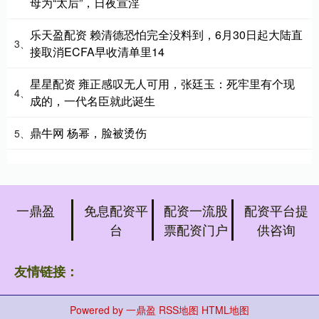
母为“太后”，日夜宣淫
乐天盈配资 赖清德恐怕完全没料到，6月30日起大陆直
3、
接取消ECFA早收清单里14
星星配资 雍正感叹无人可用，张廷玉：死牢里有个现
4、
成的，一代名臣就此诞生
鼎牛网 杨幂，脸被烫伤
5、
一鼎盈
免息配资平
配资一流股
配资平台提
台
票配资门户
供咨询
友情链接：
Powered by
一鼎盈
RSS地图
HTML地图