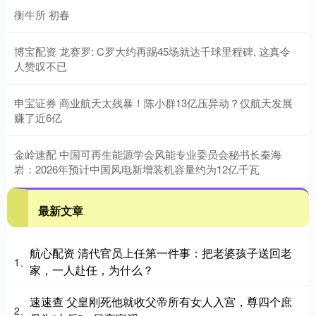
衡牛所 初春
博宝配资 龙赛罗: C罗大约再踢45场就达千球里程碑, 这真令
人赞叹不已
申宝证券 商业航天太残暴！陈小群13亿压异动？仅航天发展
赚了近6亿
金岭速配 中国可再生能源学会风能专业委员会秘书长秦海
岩：2026年预计中国风电新增装机容量约为12亿千瓦
最新文章
航心配资 清代官员上任第一件事：把老婆孩子送回老
1、
家，一人赴任，为什么？
速速查 父皇刚死他就收父帝所有女人入宫，尊四个庶
2、