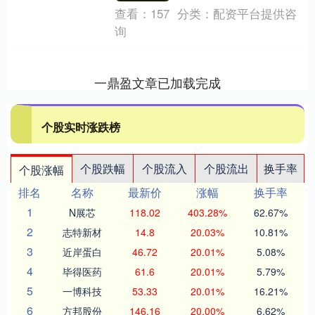
查看：
157
分类：
配资平台提供咨
询
一鼎盈文章已加载完成
个股实时涨跌榜
个股跌幅
个股流入
个股流出
换手率
个股涨幅
排名
名称
最新价
涨幅
换手率
1
N展芯
118.02
403.28%
62.67%
2
志特新材
14.8
20.03%
10.81%
3
近岸蛋白
46.72
20.01%
5.08%
4
毕得医药
61.6
20.01%
5.79%
5
一博科技
53.33
20.01%
16.21%
6
方邦股份
146.16
20.00%
6.62%