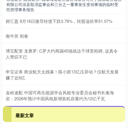
有限公司涉及取消监事会和三分之一董事发生变动事项的临时受
托管理事务报告
财汇盈 9月16日微导转债下跌3.78%，转股溢价率51.07%
衡牛所 初春
博宝配资 龙赛罗: C罗大约再踢45场就达千球里程碑, 这真令
人赞叹不已
申宝证券 商业航天太残暴！陈小群13亿压异动？仅航天发展
赚了近6亿
金岭速配 中国可再生能源学会风能专业委员会秘书长秦海
岩：2026年预计中国风电新增装机容量约为12亿千瓦
最新文章