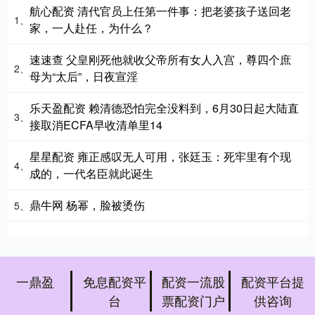
航心配资 清代官员上任第一件事：把老婆孩子送回老
1、
家，一人赴任，为什么？
速速查 父皇刚死他就收父帝所有女人入宫，尊四个庶
2、
母为“太后”，日夜宣淫
乐天盈配资 赖清德恐怕完全没料到，6月30日起大陆直
3、
接取消ECFA早收清单里14
星星配资 雍正感叹无人可用，张廷玉：死牢里有个现
4、
成的，一代名臣就此诞生
鼎牛网 杨幂，脸被烫伤
5、
一鼎盈
免息配资平
配资一流股
配资平台提
台
票配资门户
供咨询